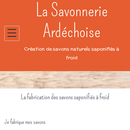
La Savonnerie
Skip
to
content
Ardéchoise
Création de savons naturels saponifiés à
froid
La fabrication des savons saponifiés à froid
Je fabrique mes savons